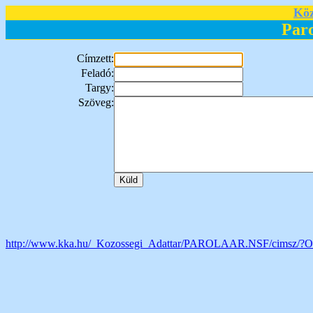
Köz
Par
Címzett:
Feladó:
Targy:
Szöveg:
http://www.kka.hu/_Kozossegi_Adattar/PAROLAAR.NSF/cimsz/?