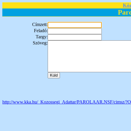
Köz
Par
Címzett:
Feladó:
Targy:
Szöveg:
http://www.kka.hu/_Kozossegi_Adattar/PAROLAAR.NSF/cimsz/?