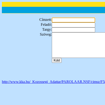
Címzett:
Feladó:
Targy:
Szöveg:
http://www.kka.hu/_Kozossegi_Adattar/PAROLAAR.NSF/cims