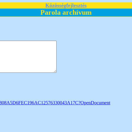
Közösségfejlesztés
Parola archívum
z/F5808A5D6FEC196AC12576330043A17C?OpenDocument