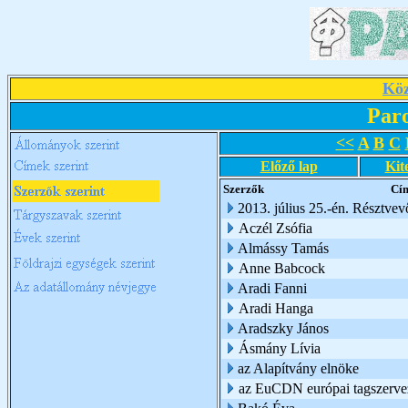
Köz
Par
<<
A
B
C
Előző lap
Kit
Szerzők
Cí
2013. július 25.-én. Résztve
Aczél Zsófia
Almássy Tamás
Anne Babcock
Aradi Fanni
Aradi Hanga
Aradszky János
Ásmány Lívia
az Alapítvány elnöke
az EuCDN európai tagszerve