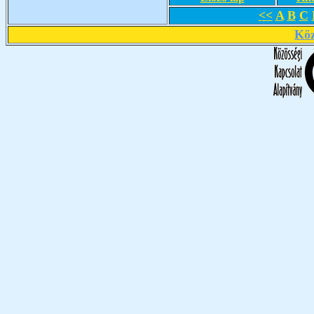
<<
A
B
C
Köz