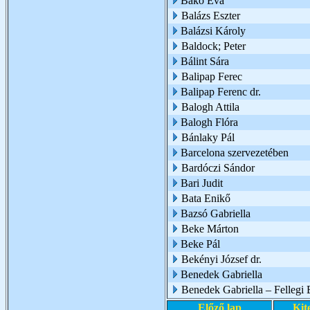
Bakó Éva
Balázs Eszter
Balázsi Károly
Baldock; Peter
Bálint Sára
Balipap Ferec
Balipap Ferenc dr.
Balogh Attila
Balogh Flóra
Bánlaky Pál
Barcelona szervezetében
Bardóczi Sándor
Bari Judit
Bata Enikő
Bazsó Gabriella
Beke Márton
Beke Pál
Bekényi József dr.
Benedek Gabriella
Benedek Gabriella – Fellegi 
Előző lap
Kit