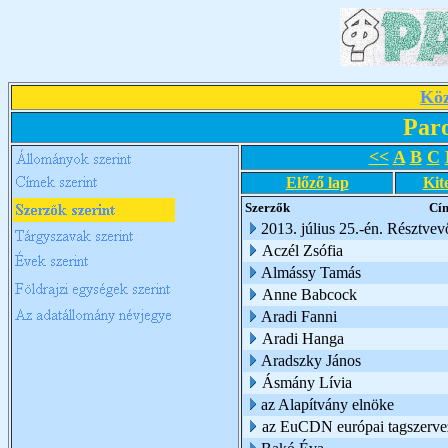
Köz
Par
<<
A
B
C
Előző lap
Kit
Szerzők
Cí
2013. július 25.-én. Résztve
Aczél Zsófia
Almássy Tamás
Anne Babcock
Aradi Fanni
Aradi Hanga
Aradszky János
Ásmány Lívia
az Alapítvány elnöke
az EuCDN európai tagszerve