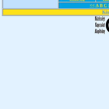
<<
A
B
C
Köz