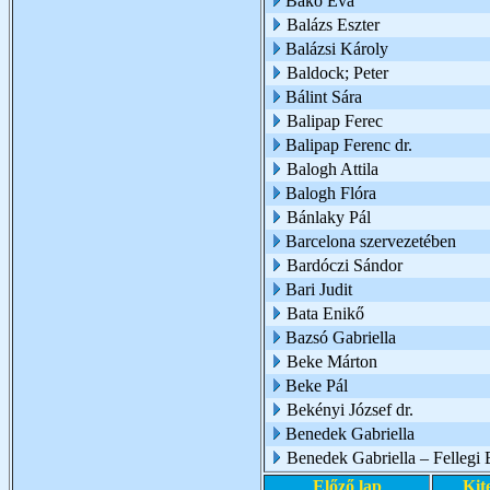
Bakó Éva
Balázs Eszter
Balázsi Károly
Baldock; Peter
Bálint Sára
Balipap Ferec
Balipap Ferenc dr.
Balogh Attila
Balogh Flóra
Bánlaky Pál
Barcelona szervezetében
Bardóczi Sándor
Bari Judit
Bata Enikő
Bazsó Gabriella
Beke Márton
Beke Pál
Bekényi József dr.
Benedek Gabriella
Benedek Gabriella – Fellegi 
Előző lap
Kit