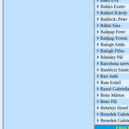
Bakó Éva
Balázs Eszter
Balázsi Károly
Baldock; Peter
Bálint Sára
Balipap Ferec
Balipap Ferenc 
Balogh Attila
Balogh Flóra
Bánlaky Pál
Barcelona szer
Bardóczi Sándo
Bari Judit
Bata Enikő
Bazsó Gabriell
Beke Márton
Beke Pál
Bekényi József 
Benedek Gabrie
Benedek Gabrie
Előző 