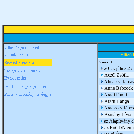
Előző 
Szerzők
2013. július 25
Aczél Zsófia
Almássy Tamás
Anne Babcock
Aradi Fanni
Aradi Hanga
Aradszky János
Ásmány Lívia
az Alapítvány e
az EuCDN európ