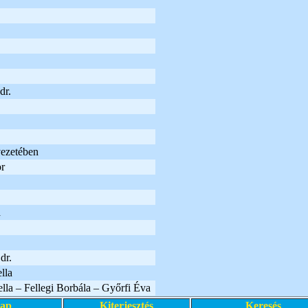
dr.
vezetében
r
a
dr.
lla
lla – Fellegi Borbála – Győrfi Éva
lap
Kiterjesztés
Keresés