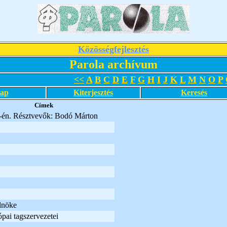
Közösségfejlesztés
Parola archívum
<<
A
B
C
D
E
F
G
H
I
J
K
L
M
N
O
P
lap
Kiterjesztés
Keresés
Címek
.-én. Résztvevők: Bodó Márton
lnöke
ai tagszervezetei