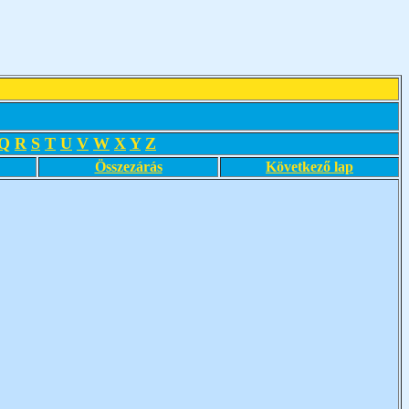
Q
R
S
T
U
V
W
X
Y
Z
Összezárás
Következő lap