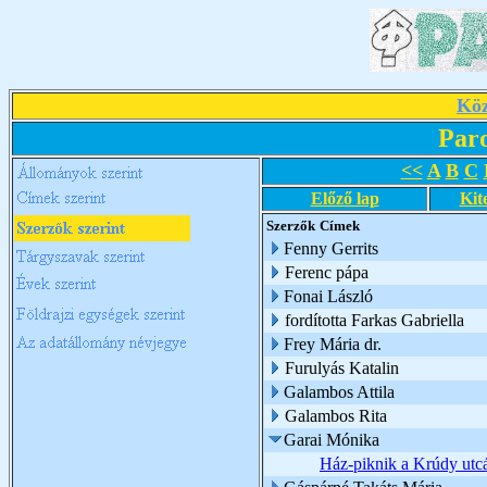
Köz
Par
<<
A
B
C
Előző lap
Kit
Szerzők
Címek
Fenny Gerrits
Ferenc pápa
Fonai László
fordította Farkas Gabriella
Frey Mária dr.
Furulyás Katalin
Galambos Attila
Galambos Rita
Garai Mónika
Ház-piknik a Krúdy utc