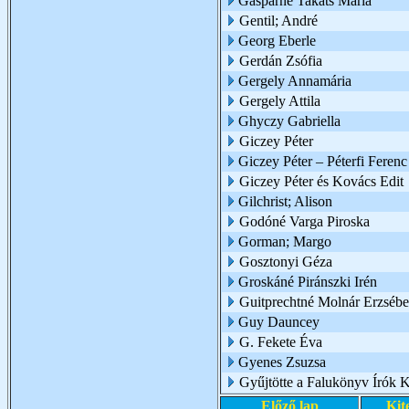
Gáspárné Takáts Mária
Gentil; André
Georg Eberle
Gerdán Zsófia
Gergely Annamária
Gergely Attila
Ghyczy Gabriella
Giczey Péter
Giczey Péter – Péterfi Ferenc
Giczey Péter és Kovács Edit
Gilchrist; Alison
Godóné Varga Piroska
Gorman; Margo
Gosztonyi Géza
Groskáné Piránszki Irén
Guitprechtné Molnár Erzsébe
Guy Dauncey
G. Fekete Éva
Gyenes Zsuzsa
Gyűjtötte a Falukönyv Írók 
Előző lap
Kit