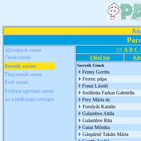
Köz
Par
<<
A
B
C
Előző lap
Kit
Szerzők
Címek
Fenny Gerrits
Ferenc pápa
Fonai László
fordította Farkas Gabriella
Frey Mária dr.
Furulyás Katalin
Galambos Attila
Galambos Rita
Garai Mónika
Gáspárné Takáts Mária