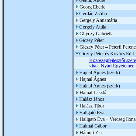
Gentil; André
Georg Eberle
Gerdán Zsófia
Gergely Annamária
Gergely Attila
Ghyczy Gabriella
Giczey Péter
Giczey Péter – Péterfi Ferenc
Giczey Péter és Kovács Edit
Közösségfejlesztői szer
vita a Nyári Egyetemen 
Hajnal Ágnes (szerk)
Hajnal Ágnes
Hajnal Ágnes (szerk)
Hajnal László
Halász János
Halász Tibor
Hallgató Éva
Hallgató Éva – Vercseg Ilona
Halmai Gábor
Hámori Zia