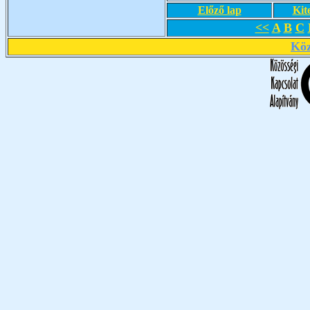
Előző lap
Kit
<<
A
B
C
Köz