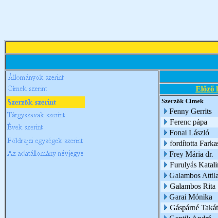
Előző 
Szerzők
Címek
Fenny Gerrits
Ferenc pápa
Fonai László
fordította Farka
Frey Mária dr.
Furulyás Katali
Galambos Attil
Galambos Rita
Garai Mónika
Gáspárné Takát