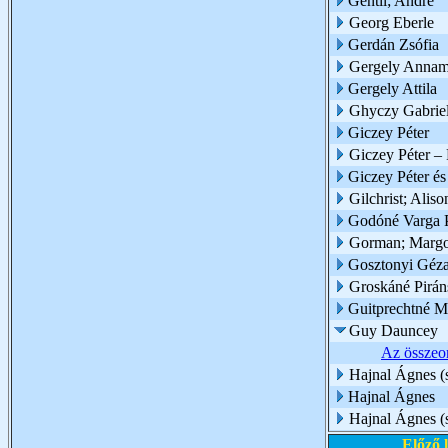
Gentil; André
Georg Eberle
Gerdán Zsófia
Gergely Annam
Gergely Attila
Ghyczy Gabriel
Giczey Péter
Giczey Péter – 
Giczey Péter és
Gilchrist; Aliso
Godóné Varga 
Gorman; Marg
Gosztonyi Géz
Groskáné Pirán
Guitprechtné M
Guy Dauncey
Az összeom
Hajnal Ágnes (
Hajnal Ágnes
Hajnal Ágnes (
Előző 