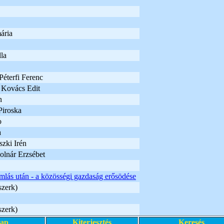
ária
la
Péterfi Ferenc
 Kovács Edit
n
Piroska
o
a
szki Irén
olnár Erzsébet
lás után - a közösségi gazdaság erősödése
szerk)
szerk)
lap
Kiterjesztés
Keresés