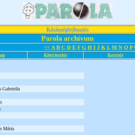
Közösségfejlesztés
Parola archívum
<<
A
B
C
D
E
F
G
H
I
J
K
L
M
N
O
P
lap
Kiterjesztés
Keresés
s Gabriella
n
a
s Mária