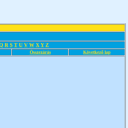
Q
R
S
T
U
V
W
X
Y
Z
Összezárás
Következő lap