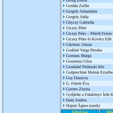
Georg Eberle
Gerdán Zsófia
Gergely Annamária
Gergely Attila
Ghyczy Gabriella
Giczey Péter
Giczey Péter – Péterfi Ferenc
Giczey Péter és Kovács Edit
Gilchrist; Alison
Godóné Varga Piroska
Gorman; Margo
Gosztonyi Géza
Groskáné Piránszki Irén
Guitprechtné Molnár Erzsébe
Guy Dauncey
G. Fekete Éva
Gyenes Zsuzsa
Gyűjtötte a Falukönyv Írók 
Haáz Andrea
Hajnal Ágnes (szerk)
Előző lap
Kit