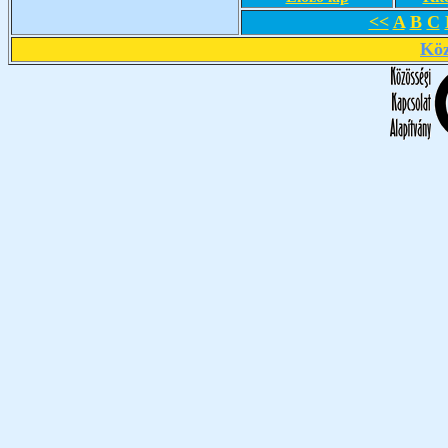
<<
A
B
C
Köz