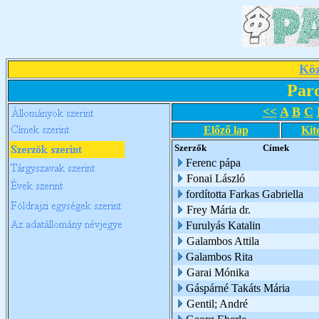
Köz
Par
<<
A
B
C
Előző lap
Kit
Szerzők
Címek
Ferenc pápa
Fonai László
fordította Farkas Gabriella
Frey Mária dr.
Furulyás Katalin
Galambos Attila
Galambos Rita
Garai Mónika
Gáspárné Takáts Mária
Gentil; André