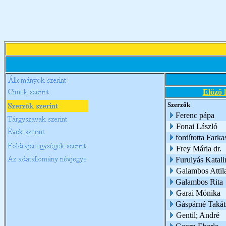
Előző 
Szerzők
Ferenc pápa
Fonai László
fordította Farka
Frey Mária dr.
Furulyás Katali
Galambos Attil
Galambos Rita
Garai Mónika
Gáspárné Takát
Gentil; André