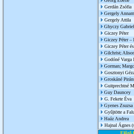
Georg Eberle
Gerdán Zsófia
Gergely Annam
Gergely Attila
Ghyczy Gabriel
Giczey Péter
Giczey Péter – 
Giczey Péter é
Gilchrist; Aliso
Godóné Varga 
Gorman; Marg
Gosztonyi Géz
Groskáné Piráns
Guitprechtné M
Guy Dauncey
G. Fekete Éva
Gyenes Zsuzsa
Gyűjtötte a Fa
Haáz Andrea
Hajnal Ágnes (
Előző 