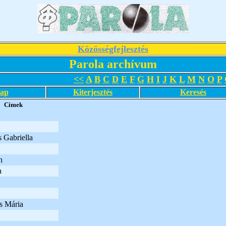
Közösségfejlesztés
Parola archívum
<<
A
B
C
D
E
F
G
H
I
J
K
L
M
N
O
P
lap
Kiterjesztés
Keresés
Címek
s Gabriella
n
a
s Mária