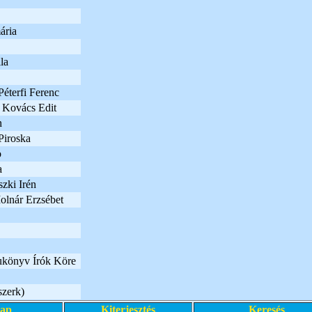
ária
la
Péterfi Ferenc
s Kovács Edit
n
Piroska
o
a
zki Irén
olnár Erzsébet
lukönyv Írók Köre
szerk)
lap
Kiterjesztés
Keresés