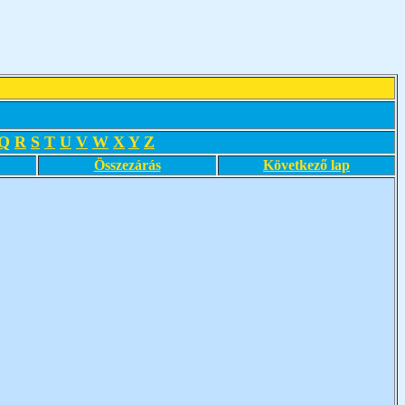
Q
R
S
T
U
V
W
X
Y
Z
Összezárás
Következő lap