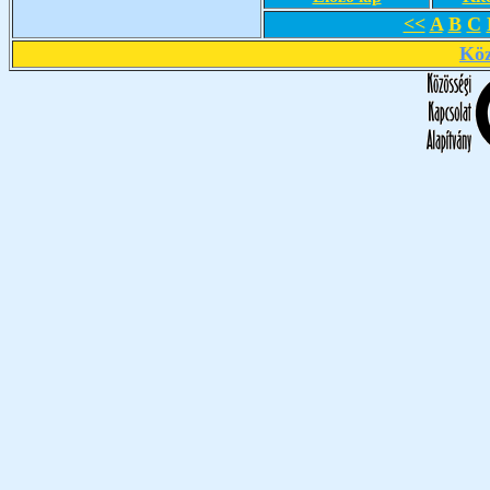
<<
A
B
C
Köz