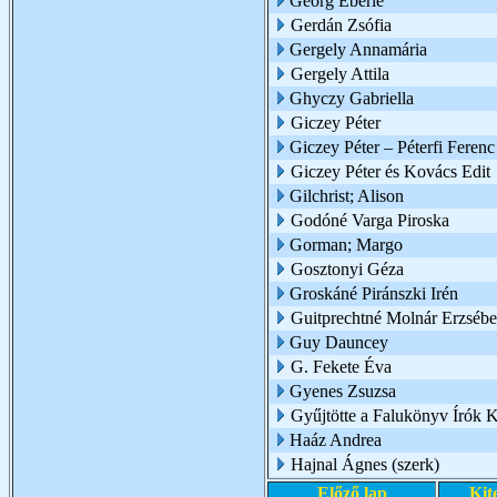
Georg Eberle
Gerdán Zsófia
Gergely Annamária
Gergely Attila
Ghyczy Gabriella
Giczey Péter
Giczey Péter – Péterfi Ferenc
Giczey Péter és Kovács Edit
Gilchrist; Alison
Godóné Varga Piroska
Gorman; Margo
Gosztonyi Géza
Groskáné Piránszki Irén
Guitprechtné Molnár Erzsébe
Guy Dauncey
G. Fekete Éva
Gyenes Zsuzsa
Gyűjtötte a Falukönyv Írók 
Haáz Andrea
Hajnal Ágnes (szerk)
Előző lap
Kit