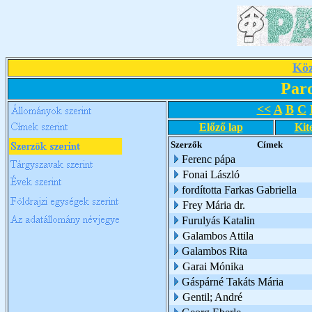
Köz
Par
<<
A
B
C
Előző lap
Kit
Szerzők
Címek
Ferenc pápa
Fonai László
fordította Farkas Gabriella
Frey Mária dr.
Furulyás Katalin
Galambos Attila
Galambos Rita
Garai Mónika
Gáspárné Takáts Mária
Gentil; André