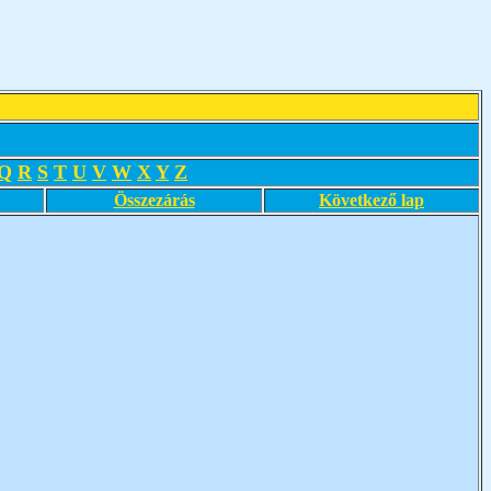
Q
R
S
T
U
V
W
X
Y
Z
Összezárás
Következő lap