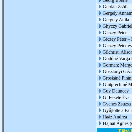
Georg Eberle
Gerdán Zsófia
Gergely Annam
Gergely Attila
Ghyczy Gabriel
Giczey Péter
Giczey Péter – 
Giczey Péter é
Gilchrist; Aliso
Godóné Varga 
Gorman; Marg
Gosztonyi Géz
Groskáné Piráns
Guitprechtné M
Guy Dauncey
G. Fekete Éva
Gyenes Zsuzsa
Gyűjtötte a Fa
Haáz Andrea
Hajnal Ágnes (
Előző 