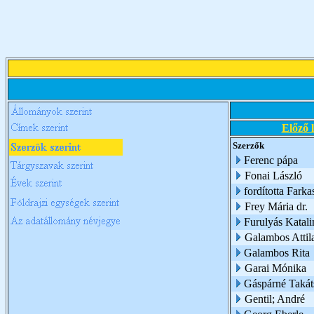
Előző 
Szerzők
Ferenc pápa
Fonai László
fordította Farka
Frey Mária dr.
Furulyás Katali
Galambos Attil
Galambos Rita
Garai Mónika
Gáspárné Takát
Gentil; André