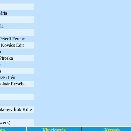
ária
la
Péterfi Ferenc
s Kovács Edit
n
Piroska
o
a
zki Irén
olnár Erzsébet
lukönyv Írók Köre
szerk)
lap
Kiterjesztés
Keresés