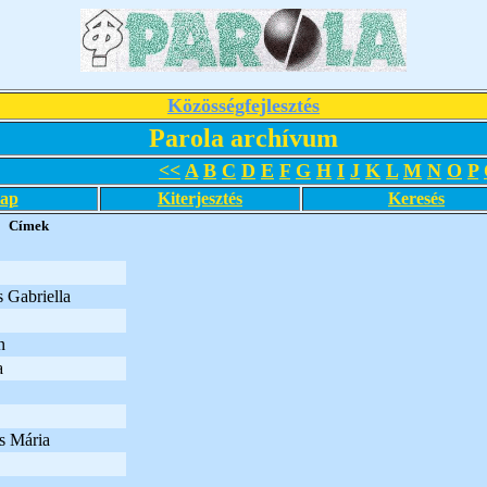
Közösségfejlesztés
Parola archívum
<<
A
B
C
D
E
F
G
H
I
J
K
L
M
N
O
P
lap
Kiterjesztés
Keresés
Címek
s Gabriella
n
a
s Mária