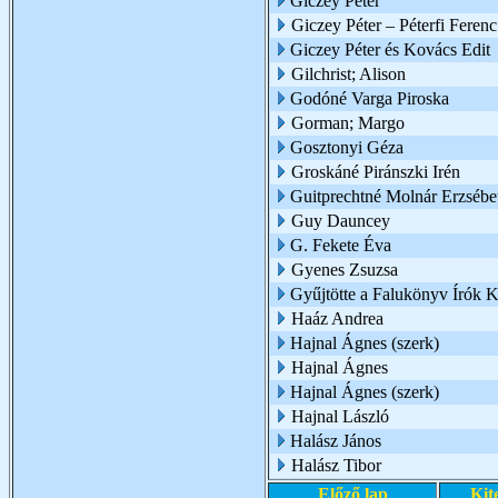
Giczey Péter
Giczey Péter – Péterfi Ferenc
Giczey Péter és Kovács Edit
Gilchrist; Alison
Godóné Varga Piroska
Gorman; Margo
Gosztonyi Géza
Groskáné Piránszki Irén
Guitprechtné Molnár Erzsébe
Guy Dauncey
G. Fekete Éva
Gyenes Zsuzsa
Gyűjtötte a Falukönyv Írók 
Haáz Andrea
Hajnal Ágnes (szerk)
Hajnal Ágnes
Hajnal Ágnes (szerk)
Hajnal László
Halász János
Halász Tibor
Előző lap
Kit