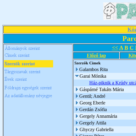
Köz
Par
<<
A
B
C
Előző lap
Kit
Szerzők
Címek
Galambos Rita
Garai Mónika
Ház-piknik a Krúdy utc
Gáspárné Takáts Mária
Gentil; André
Georg Eberle
Gerdán Zsófia
Gergely Annamária
Gergely Attila
Ghyczy Gabriella