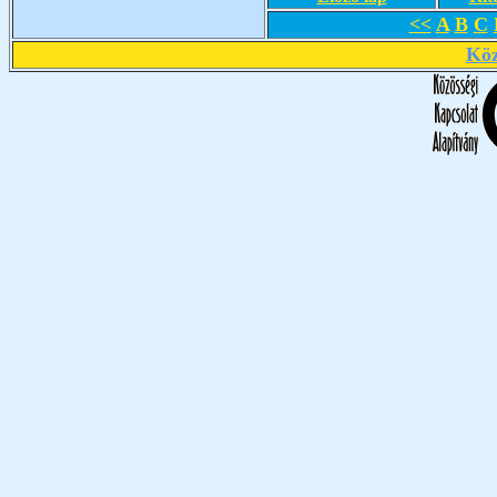
<<
A
B
C
Köz