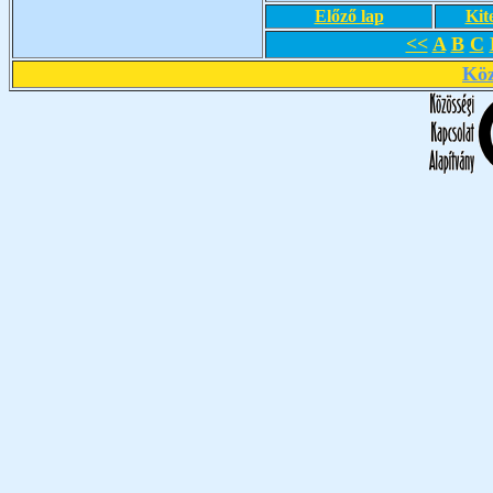
Előző lap
Kit
<<
A
B
C
Köz