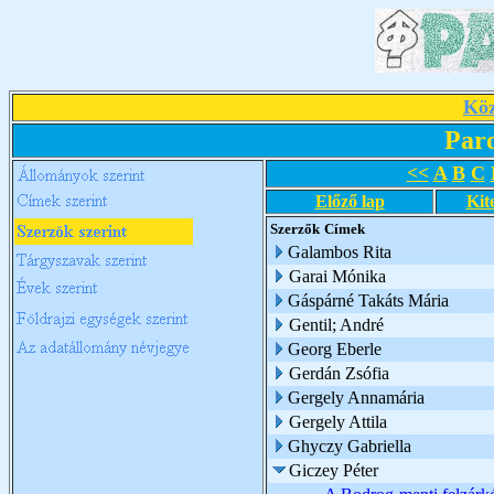
Köz
Par
<<
A
B
C
Előző lap
Kit
Szerzők
Címek
Galambos Rita
Garai Mónika
Gáspárné Takáts Mária
Gentil; André
Georg Eberle
Gerdán Zsófia
Gergely Annamária
Gergely Attila
Ghyczy Gabriella
Giczey Péter