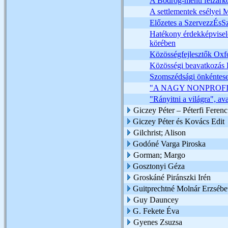
A Bodrog-menti felzárkó
A settlementek esélyei
Előzetes a SzervezzÉsS
Hatékony érdekképviselet 
körében
Közösségfejlesztők Oxfo
Közösségi beavatkozás
Szomszédsági önkéntese
"A NAGY NONPROF
"Rányitni a világra", a
Giczey Péter – Péterfi Ferenc
Giczey Péter és Kovács Edit
Gilchrist; Alison
Godóné Varga Piroska
Gorman; Margo
Gosztonyi Géza
Groskáné Piránszki Irén
Guitprechtné Molnár Erzsébe
Guy Dauncey
G. Fekete Éva
Gyenes Zsuzsa