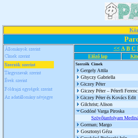
Köz
Par
<<
A
B
C
Előző lap
Kit
Szerzők
Címek
Gergely Attila
Ghyczy Gabriella
Giczey Péter
Giczey Péter – Péterfi Ferenc
Giczey Péter és Kovács Edit
Gilchrist; Alison
Godóné Varga Piroska
Szövőtanfolyam Medin
Gorman; Margo
Gosztonyi Géza