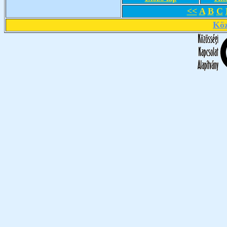
<<
A
B
C
Köz