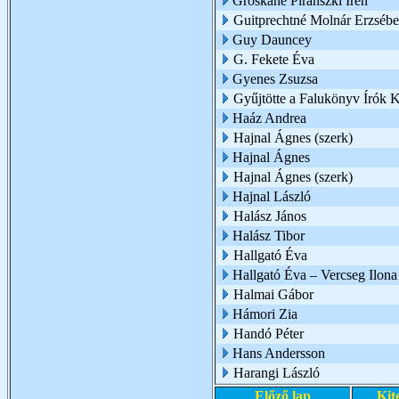
Groskáné Piránszki Irén
Guitprechtné Molnár Erzsébe
Guy Dauncey
G. Fekete Éva
Gyenes Zsuzsa
Gyűjtötte a Falukönyv Írók 
Haáz Andrea
Hajnal Ágnes (szerk)
Hajnal Ágnes
Hajnal Ágnes (szerk)
Hajnal László
Halász János
Halász Tibor
Hallgató Éva
Hallgató Éva – Vercseg Ilona
Halmai Gábor
Hámori Zia
Handó Péter
Hans Andersson
Harangi László
Előző lap
Kit