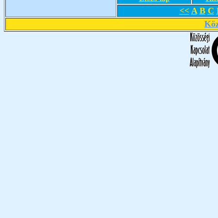
<<
A
B
C
Köz