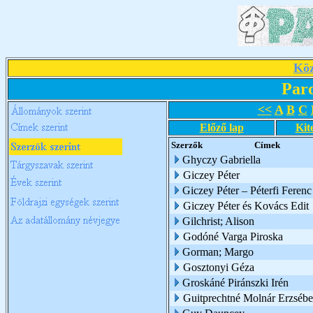
Köz
Par
<<
A
B
C
Előző lap
Kit
Szerzők
Címek
Ghyczy Gabriella
Giczey Péter
Giczey Péter – Péterfi Ferenc
Giczey Péter és Kovács Edit
Gilchrist; Alison
Godóné Varga Piroska
Gorman; Margo
Gosztonyi Géza
Groskáné Piránszki Irén
Guitprechtné Molnár Erzsébe