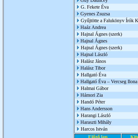
Guy Dauncey
G. Fekete Éva
Gyenes Zsuzsa
Gyűjtötte a Falukönyv Írók 
Haáz Andrea
Hajnal Ágnes (szerk)
Hajnal Ágnes
Hajnal Ágnes (szerk)
Hajnal László
Halász János
Halász Tibor
Hallgató Éva
Hallgató Éva – Vercseg Ilona
Halmai Gábor
Hámori Zia
Handó Péter
Hans Andersson
Harangi László
Haraszti Mihály
Harcos István
Előző lap
Kit