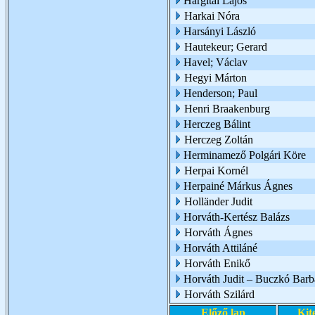
Hargitai Lajos
Harkai Nóra
Harsányi László
Hautekeur; Gerard
Havel; Václav
Hegyi Márton
Henderson; Paul
Henri Braakenburg
Herczeg Bálint
Herczeg Zoltán
Herminamező Polgári Köre
Herpai Kornél
Herpainé Márkus Ágnes
Holländer Judit
Horváth-Kertész Balázs
Horváth Ágnes
Horváth Attiláné
Horváth Enikő
Horváth Judit – Buczkó Barb
Horváth Szilárd
Előző lap
Kit