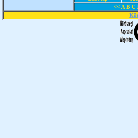
<<
A
B
C
Köz