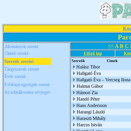
Köz
Par
<<
A
B
C
Előző lap
Kit
Szerzők
Címek
Halász Tibor
Hallgató Éva
Hallgató Éva – Vercseg Ilona
Halmai Gábor
Hámori Zia
Handó Péter
Hans Andersson
Harangi László
Haraszti Mihály
Harcos István