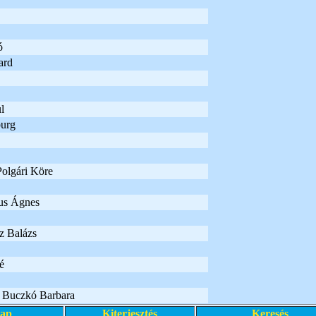
ó
ard
l
burg
olgári Köre
us Ágnes
z Balázs
é
– Buczkó Barbara
lap
Kiterjesztés
Keresés