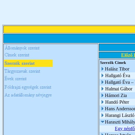
Előző 
Szerzők
Címek
Halász Tibor
Hallgató Éva
Hallgató Éva – 
Halmai Gábor
Hámori Zia
Handó Péter
Hans Andersso
Harangi László
Haraszti Mihál
Egy népfői