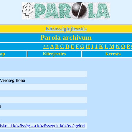
Közösségfejlesztés
Parola archívum
<<
A
B
C
D
E
F
G
H
I
J
K
L
M
N
O
P
lap
Kiterjesztés
Keresés
Vercseg Ilona
n
y
skolai közösség - a közösségek közösségeiért