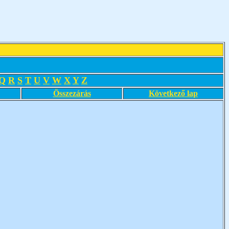
Q
R
S
T
U
V
W
X
Y
Z
Összezárás
Következő lap