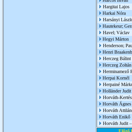
Harcos István
Hargitai Lajos
Harkai Nóra
Harsányi Lászl
Hautekeur; Ger
Havel; Václav
Hegyi Márton
Henderson; Pau
Henri Braaken
Herczeg Bálint
Herczeg Zoltán
Herminamező P
Herpai Kornél
Herpainé Márk
Holländer Judit
Horváth-Kertés
Horváth Ágnes
Horváth Attilán
Horváth Enikő
Horváth Judit 
Előző 