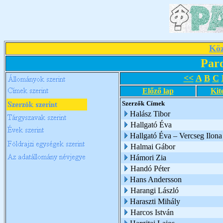
Köz
Par
<<
A
B
C
Előző lap
Kit
Szerzők
Címek
Halász Tibor
Hallgató Éva
Hallgató Éva – Vercseg Ilona
Halmai Gábor
Hámori Zia
Handó Péter
Hans Andersson
Harangi László
Haraszti Mihály
Harcos István