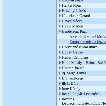
Hargitai Lajos
Harkai Nóra
Harsányi László
Hautekeur; Gerard
Havel; Václav
Hegyi Márton
Henderson; Paul
Az európai városi közöss
Európai trendek a közös
Horváthné Budai Julika
Hubay Győző
Hubert Campfens
Hunti Mihály – Halmai Zoltá
Huszerl József
ifj. Varga Tamás
IFS vezetőség
Illyés Dóra
Imre Károly
Interjú Polyák Leventével
irattáros
Debreceni Egyetem OEC Nép