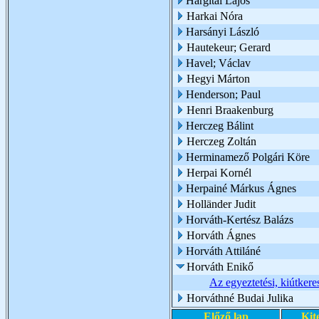
Hargitai Lajos
Harkai Nóra
Harsányi László
Hautekeur; Gerard
Havel; Václav
Hegyi Márton
Henderson; Paul
Henri Braakenburg
Herczeg Bálint
Herczeg Zoltán
Herminamező Polgári Köre
Herpai Kornél
Herpainé Márkus Ágnes
Holländer Judit
Horváth-Kertész Balázs
Horváth Ágnes
Horváth Attiláné
Horváth Enikő
Az egyeztetési, kiútkere
Horváthné Budai Julika
Előző lap
Kit