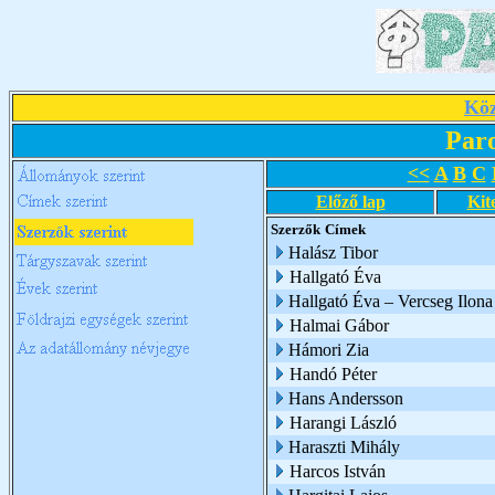
Köz
Par
<<
A
B
C
Előző lap
Kit
Szerzők
Címek
Halász Tibor
Hallgató Éva
Hallgató Éva – Vercseg Ilona
Halmai Gábor
Hámori Zia
Handó Péter
Hans Andersson
Harangi László
Haraszti Mihály
Harcos István