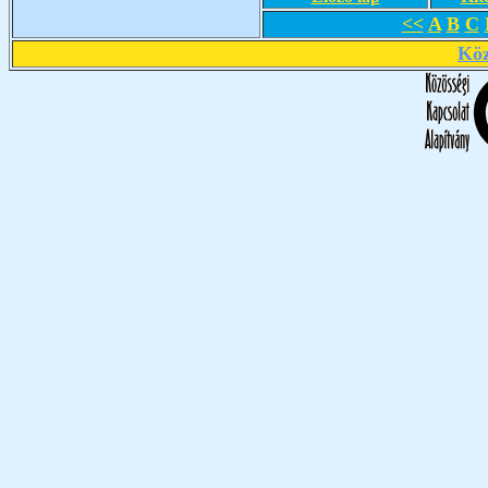
<<
A
B
C
Köz