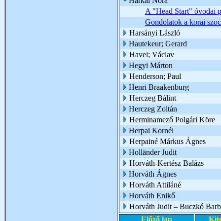
Harkai Nóra
A "Head Start" óvodai 
Gondolatok a korai szoci
Harsányi László
Hautekeur; Gerard
Havel; Václav
Hegyi Márton
Henderson; Paul
Henri Braakenburg
Herczeg Bálint
Herczeg Zoltán
Herminamező Polgári Köre
Herpai Kornél
Herpainé Márkus Ágnes
Holländer Judit
Horváth-Kertész Balázs
Horváth Ágnes
Horváth Attiláné
Horváth Enikő
Horváth Judit – Buczkó Barb
Előző lap
Kit