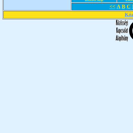
<<
A
B
C
Köz