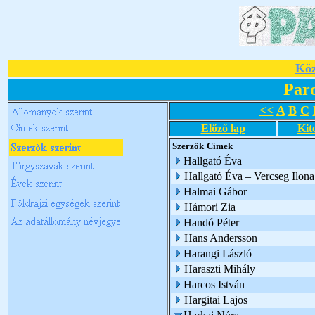
Köz
Par
<<
A
B
C
Előző lap
Kit
Szerzők
Címek
Hallgató Éva
Hallgató Éva – Vercseg Ilona
Halmai Gábor
Hámori Zia
Handó Péter
Hans Andersson
Harangi László
Haraszti Mihály
Harcos István
Hargitai Lajos