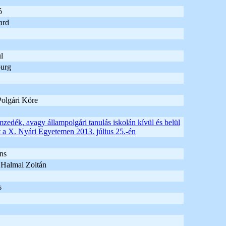
ó
ard
l
burg
olgári Köre
zedék, avagy állampolgári tanulás iskolán kívül és belül
 a X. Nyári Egyetemen 2013. július 25.-én
ns
 Halmai Zoltán
s