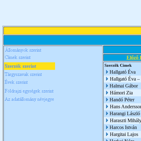
Előző 
Szerzők
Címek
Hallgató Éva
Hallgató Éva –
Halmai Gábor
Hámori Zia
Handó Péter
Hans Andersso
Harangi László
Haraszti Mihál
Harcos István
Hargitai Lajos