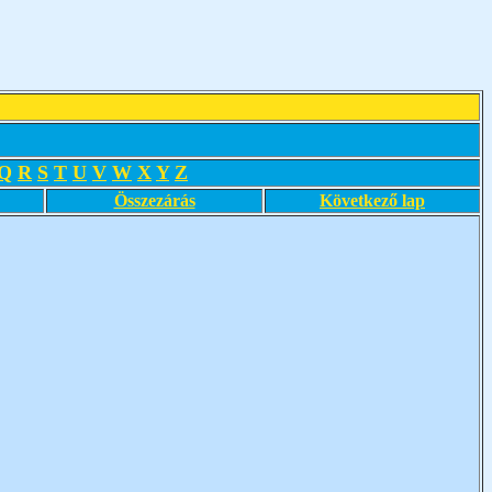
Q
R
S
T
U
V
W
X
Y
Z
Összezárás
Következő lap