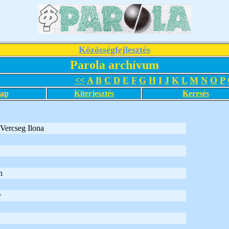
Közösségfejlesztés
Parola archívum
<<
A
B
C
D
E
F
G
H
I
J
K
L
M
N
O
P
lap
Kiterjesztés
Keresés
 Vercseg Ilona
n
y