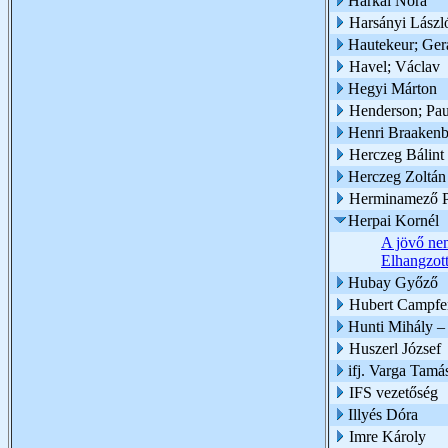
Harkai Nóra
Harsányi Lászl
Hautekeur; Ger
Havel; Václav
Hegyi Márton
Henderson; Pau
Henri Braaken
Herczeg Bálint
Herczeg Zoltán
Herminamező P
Herpai Kornél
A jövő nem
Elhangzott
Hubay Győző
Hubert Campfe
Hunti Mihály –
Huszerl József
ifj. Varga Tamá
IFS vezetőség
Illyés Dóra
Imre Károly