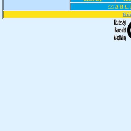
<<
A
B
C
Köz