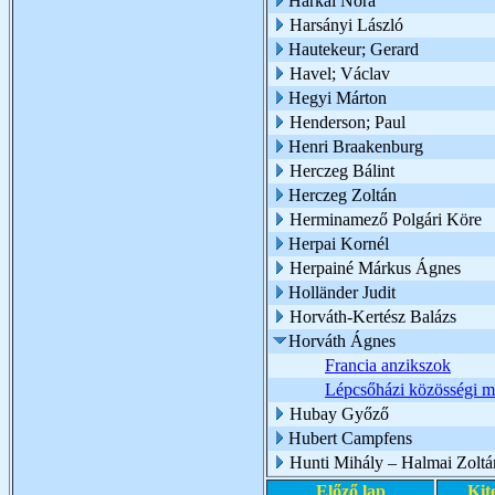
Harkai Nóra
Harsányi László
Hautekeur; Gerard
Havel; Václav
Hegyi Márton
Henderson; Paul
Henri Braakenburg
Herczeg Bálint
Herczeg Zoltán
Herminamező Polgári Köre
Herpai Kornél
Herpainé Márkus Ágnes
Holländer Judit
Horváth-Kertész Balázs
Horváth Ágnes
Francia anzikszok
Lépcsőházi közösségi mu
Hubay Győző
Hubert Campfens
Hunti Mihály – Halmai Zoltá
Előző lap
Kit