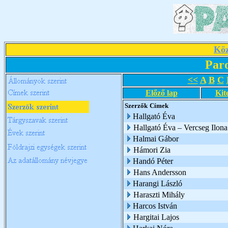
Köz
Par
<<
A
B
C
Előző lap
Kit
Szerzők
Címek
Hallgató Éva
Hallgató Éva – Vercseg Ilona
Halmai Gábor
Hámori Zia
Handó Péter
Hans Andersson
Harangi László
Haraszti Mihály
Harcos István
Hargitai Lajos