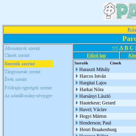
Köz
Par
<<
A
B
C
Előző lap
Kit
Szerzők
Címek
Haraszti Mihály
Harcos István
Hargitai Lajos
Harkai Nóra
Harsányi László
Hautekeur; Gerard
Havel; Václav
Hegyi Márton
Henderson; Paul
Henri Braakenburg