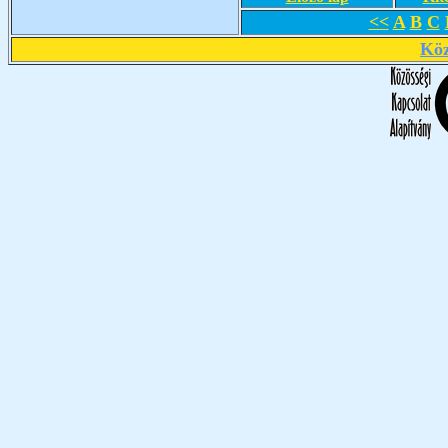
<<
A
B
C
Köz