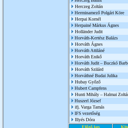
Herczeg Bálint
Herczeg Zoltán
Herminamező Polgári Köre
Herpai Kornél
Herpainé Márkus Ágnes
Holländer Judit
Horváth-Kertész Balázs
Horváth Ágnes
Horváth Attiláné
Horváth Enikő
Horváth Judit – Buczkó Barb
Horváth Szilárd
Horváthné Budai Julika
Hubay Győző
Hubert Campfens
Hunti Mihály – Halmai Zoltá
Huszerl József
ifj. Varga Tamás
IFS vezetőség
Illyés Dóra
Előző lap
Kit