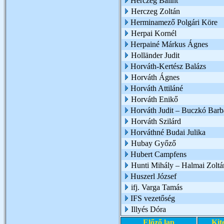
Herczeg Bálint
Herczeg Zoltán
Herminamező Polgári Köre
Herpai Kornél
Herpainé Márkus Ágnes
Holländer Judit
Horváth-Kertész Balázs
Horváth Ágnes
Horváth Attiláné
Horváth Enikő
Horváth Judit – Buczkó Barb
Horváth Szilárd
Horváthné Budai Julika
Hubay Győző
Hubert Campfens
Hunti Mihály – Halmai Zoltá
Huszerl József
ifj. Varga Tamás
IFS vezetőség
Illyés Dóra
Előző lap
Kit