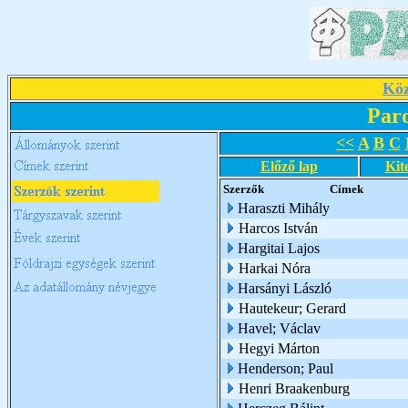
Köz
Par
<<
A
B
C
Előző lap
Kit
Szerzők
Címek
Haraszti Mihály
Harcos István
Hargitai Lajos
Harkai Nóra
Harsányi László
Hautekeur; Gerard
Havel; Václav
Hegyi Márton
Henderson; Paul
Henri Braakenburg