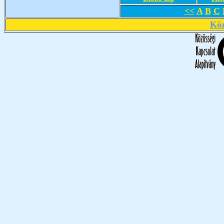
<<
A
B
C
Köz