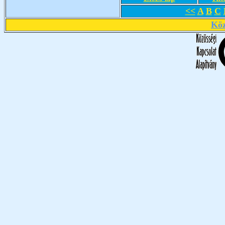
<<
A
B
C
Köz