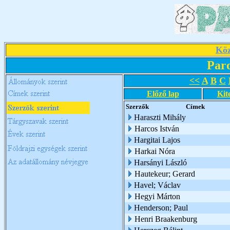
Köz
Par
<<
A
B
C
Előző lap
Kit
Szerzők
Címek
Haraszti Mihály
Harcos István
Hargitai Lajos
Harkai Nóra
Harsányi László
Hautekeur; Gerard
Havel; Václav
Hegyi Márton
Henderson; Paul
Henri Braakenburg