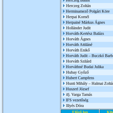
Herczeg Bálint
Herczeg Zoltán
Herminamező Polgári Köre
Herpai Kornél
Herpainé Márkus Ágnes
Holländer Judit
Horváth-Kertész Balázs
Horváth Ágnes
Horváth Attiláné
Horváth Enikő
Horváth Judit – Buczkó Barb
Horváth Szilárd
Horváthné Budai Julika
Hubay Győző
Hubert Campfens
Hunti Mihály – Halmai Zoltá
Huszerl József
ifj. Varga Tamás
IFS vezetőség
Illyés Dóra
Előző lap
Kit