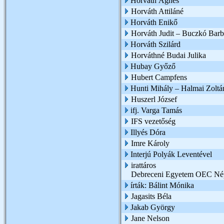
Horváth Ágnes
Horváth Attiláné
Horváth Enikő
Horváth Judit – Buczkó Barb
Horváth Szilárd
Horváthné Budai Julika
Hubay Győző
Hubert Campfens
Hunti Mihály – Halmai Zoltá
Huszerl József
ifj. Varga Tamás
IFS vezetőség
Illyés Dóra
Imre Károly
Interjú Polyák Leventével
irattáros
Debreceni Egyetem OEC Nép
írták: Bálint Mónika
Jagasits Béla
Jakab György
Jane Nelson