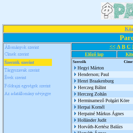
Köz
Par
<<
A
B
C
Előző lap
Kit
Szerzők
Címe
Hegyi Márton
Henderson; Paul
Henri Braakenburg
Herczeg Bálint
Herczeg Zoltán
Herminamező Polgári Köre
Herpai Kornél
Herpainé Márkus Ágnes
Holländer Judit
Horváth-Kertész Balázs