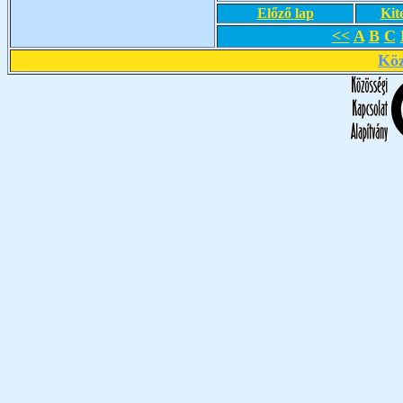
Előző lap
Kit
<<
A
B
C
Köz