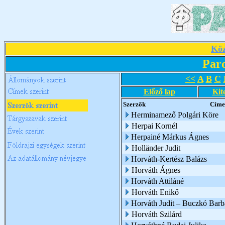
Köz
Par
<<
A
B
C
Előző lap
Kit
Szerzők
Címe
Herminamező Polgári Köre
Herpai Kornél
Herpainé Márkus Ágnes
Holländer Judit
Horváth-Kertész Balázs
Horváth Ágnes
Horváth Attiláné
Horváth Enikő
Horváth Judit – Buczkó Barb
Horváth Szilárd