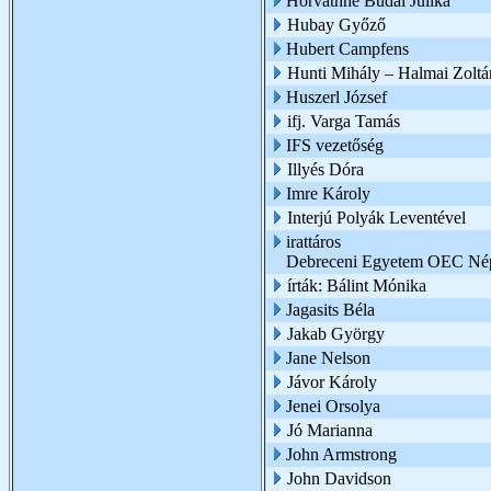
Horváthné Budai Julika
Hubay Győző
Hubert Campfens
Hunti Mihály – Halmai Zoltá
Huszerl József
ifj. Varga Tamás
IFS vezetőség
Illyés Dóra
Imre Károly
Interjú Polyák Leventével
irattáros
Debreceni Egyetem OEC Nép
írták: Bálint Mónika
Jagasits Béla
Jakab György
Jane Nelson
Jávor Károly
Jenei Orsolya
Jó Marianna
John Armstrong
John Davidson