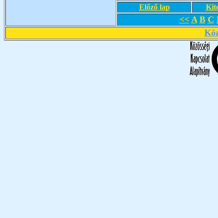
Előző lap
Kit
<<
A
B
C
Köz