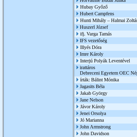
Horváthné Budai Julika
Hubay Győző
Hubert Campfens
Hunti Mihály – Halmai Zoltá
Huszerl József
ifj. Varga Tamás
IFS vezetőség
Illyés Dóra
Imre Károly
Interjú Polyák Leventével
irattáros
Debreceni Egyetem OEC Nép
írták: Bálint Mónika
Jagasits Béla
Jakab György
Jane Nelson
Jávor Károly
Jenei Orsolya
Jó Marianna
John Armstrong
John Davidson