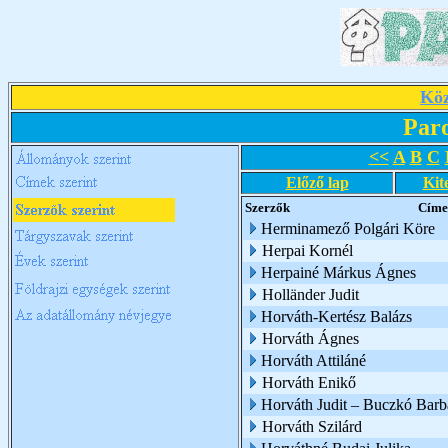
Köz
Par
<<
A
B
C
Előző lap
Kit
Szerzők
Címe
Herminamező Polgári Köre
Herpai Kornél
Herpainé Márkus Ágnes
Holländer Judit
Horváth-Kertész Balázs
Horváth Ágnes
Horváth Attiláné
Horváth Enikő
Horváth Judit – Buczkó Barb
Horváth Szilárd