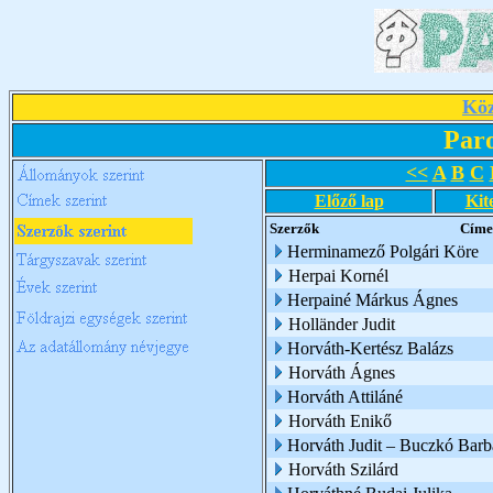
Köz
Par
<<
A
B
C
Előző lap
Kit
Szerzők
Címe
Herminamező Polgári Köre
Herpai Kornél
Herpainé Márkus Ágnes
Holländer Judit
Horváth-Kertész Balázs
Horváth Ágnes
Horváth Attiláné
Horváth Enikő
Horváth Judit – Buczkó Barb
Horváth Szilárd