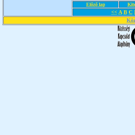
Előző lap
Kit
<<
A
B
C
Köz