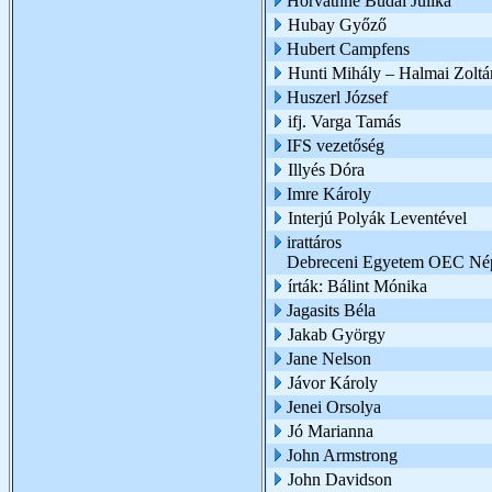
Horváthné Budai Julika
Hubay Győző
Hubert Campfens
Hunti Mihály – Halmai Zoltá
Huszerl József
ifj. Varga Tamás
IFS vezetőség
Illyés Dóra
Imre Károly
Interjú Polyák Leventével
irattáros
Debreceni Egyetem OEC Nép
írták: Bálint Mónika
Jagasits Béla
Jakab György
Jane Nelson
Jávor Károly
Jenei Orsolya
Jó Marianna
John Armstrong
John Davidson