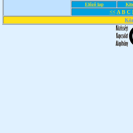
Előző lap
Kit
<<
A
B
C
Köz