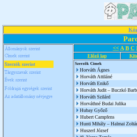
Köz
Par
<<
A
B
C
Előző lap
Kit
Szerzők
Címek
Horváth Ágnes
Horváth Attiláné
Horváth Enikő
Horváth Judit – Buczkó Barb
Horváth Szilárd
Horváthné Budai Julika
Hubay Győző
Hubert Campfens
Hunti Mihály – Halmai Zoltá
Huszerl József