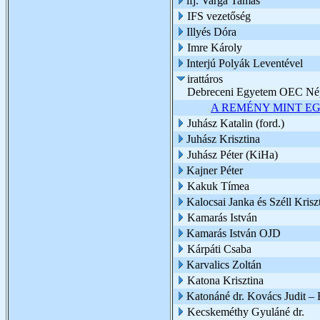
ifj. Varga Tamás
IFS vezetőség
Illyés Dóra
Imre Károly
Interjú Polyák Leventével
irattáros
Debreceni Egyetem OEC Nép
A REMÉNY MINT E
Juhász Katalin (ford.)
Juhász Krisztina
Juhász Péter (KiHa)
Kajner Péter
Kakuk Tímea
Kalocsai Janka és Széll Kriszt
Kamarás István
Kamarás István OJD
Kárpáti Csaba
Karvalics Zoltán
Katona Krisztina
Katonáné dr. Kovács Judit –
Kecskeméthy Gyuláné dr.