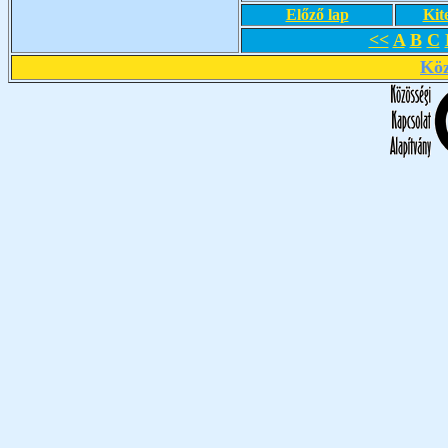
Előző lap
Kit
<<
A
B
C
Köz