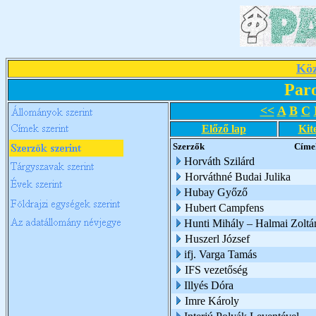
Köz
Par
<<
A
B
C
Előző lap
Kit
Szerzők
Címe
Horváth Szilárd
Horváthné Budai Julika
Hubay Győző
Hubert Campfens
Hunti Mihály – Halmai Zoltá
Huszerl József
ifj. Varga Tamás
IFS vezetőség
Illyés Dóra
Imre Károly