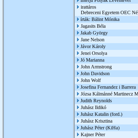
Interjú Polyák Leventével
irattáros
Debreceni Egyetem OEC Nép
írták: Bálint Mónika
Jagasits Béla
Jakab György
Jane Nelson
Jávor Károly
Jenei Orsolya
Jó Marianna
John Armstrong
John Davidson
John Wolf
Josefina Fernandez i Barrera
Józsa Kálmánné Martinecz M
Judith Reynolds
Juhász Ildikó
Juhász Katalin (ford.)
Juhász Krisztina
Juhász Péter (KiHa)
Kajner Péter