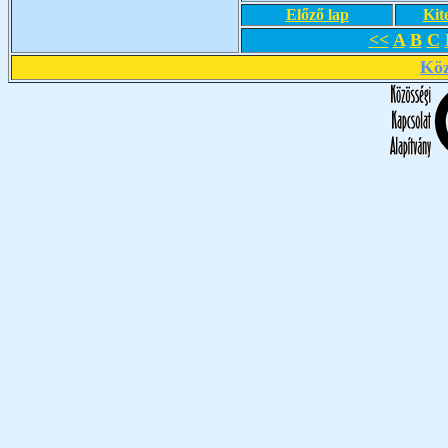
Előző lap
Kit
<<
A
B
C
Köz