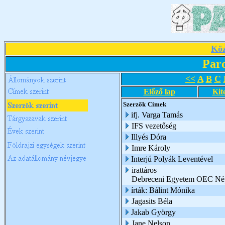
Köz
Par
<<
A
B
C
Előző lap
Kit
Szerzők
Címek
ifj. Varga Tamás
IFS vezetőség
Illyés Dóra
Imre Károly
Interjú Polyák Leventével
irattáros
Debreceni Egyetem OEC Nép
írták: Bálint Mónika
Jagasits Béla
Jakab György
Jane Nelson