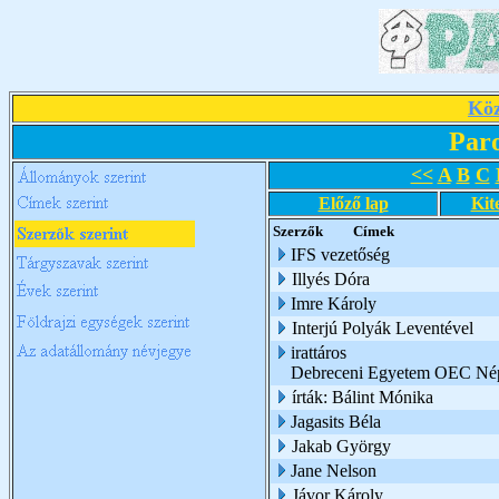
Köz
Par
<<
A
B
C
Előző lap
Kit
Szerzők
Címek
IFS vezetőség
Illyés Dóra
Imre Károly
Interjú Polyák Leventével
irattáros
Debreceni Egyetem OEC Nép
írták: Bálint Mónika
Jagasits Béla
Jakab György
Jane Nelson
Jávor Károly