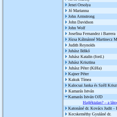
Jenei Orsolya
Jó Marianna
John Armstrong
John Davidson
John Wolf
Josefina Fernandez i Barrera
Józsa Kálmánné Martinecz M
Judith Reynolds
Juhász Ildikó
Juhász Katalin (ford.)
Juhász Krisztina
Juhász Péter (KiHa)
Kajner Péter
Kakuk Tímea
Kalocsai Janka és Széll Kriszt
Kamarás István
Kamarás István OJD
Hajléktalan? – a lát
Katonáné dr. Kovács Judit –
Kecskeméthy Gyuláné dr.