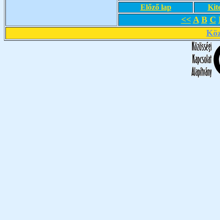
Előző lap
Kit
<<
A
B
C
Köz