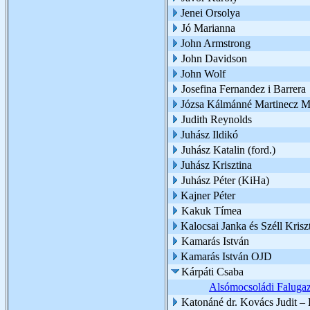
Jenei Orsolya
Jó Marianna
John Armstrong
John Davidson
John Wolf
Josefina Fernandez i Barrera
Józsa Kálmánné Martinecz M
Judith Reynolds
Juhász Ildikó
Juhász Katalin (ford.)
Juhász Krisztina
Juhász Péter (KiHa)
Kajner Péter
Kakuk Tímea
Kalocsai Janka és Széll Kriszt
Kamarás István
Kamarás István OJD
Kárpáti Csaba
Alsómocsoládi Falugaz
Katonáné dr. Kovács Judit 