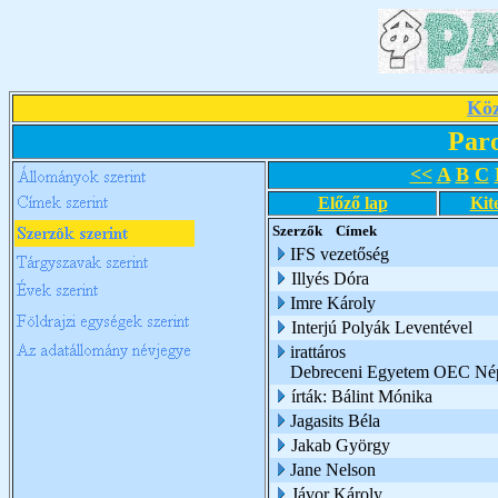
Köz
Par
<<
A
B
C
Előző lap
Kit
Szerzők
Címek
IFS vezetőség
Illyés Dóra
Imre Károly
Interjú Polyák Leventével
irattáros
Debreceni Egyetem OEC Nép
írták: Bálint Mónika
Jagasits Béla
Jakab György
Jane Nelson
Jávor Károly