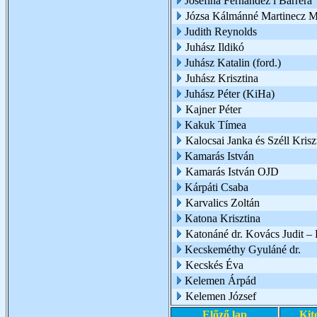
Josefina Fernandez i Barrera
Józsa Kálmánné Martinecz M
Judith Reynolds
Juhász Ildikó
Juhász Katalin (ford.)
Juhász Krisztina
Juhász Péter (KiHa)
Kajner Péter
Kakuk Tímea
Kalocsai Janka és Széll Krisz
Kamarás István
Kamarás István OJD
Kárpáti Csaba
Karvalics Zoltán
Katona Krisztina
Katonáné dr. Kovács Judit 
Kecskeméthy Gyuláné dr.
Kecskés Éva
Kelemen Árpád
Kelemen József
Előző lap
Kit