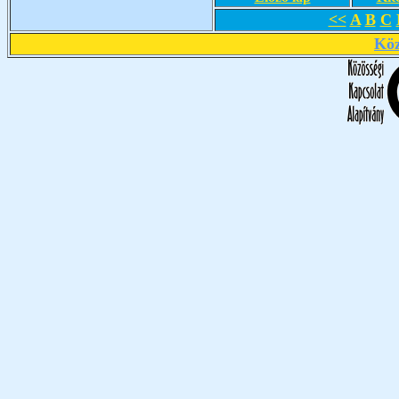
<<
A
B
C
Köz