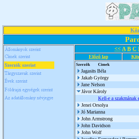
Köz
Par
<<
A
B
C
Előző lap
Kit
Szerzők
Címek
Jagasits Béla
Jakab György
Jane Nelson
Jávor Károly
Kell-e a szakmának
Jenei Orsolya
Jó Marianna
John Armstrong
John Davidson
John Wolf