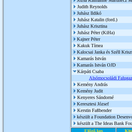
Józsa Kálmánné Martinecz M
Judith Reynolds
Juhász Ildikó
Juhász Katalin (ford.)
Juhász Krisztina
Juhász Péter (KiHa)
Kajner Péter
Kakuk Tímea
Kalocsai Janka és Széll Kriszt
Kamarás István
Kamarás István OJD
Kárpáti Csaba
Alsómocsoládi Falugaz
Kemény András
Kemény Judit
Kenyeres Sándorné
Keresztesi József
Kerstin Faßbender
készült a Foundation Desenv
készült a The Ideas Bank Fo
Előző lap
Kit