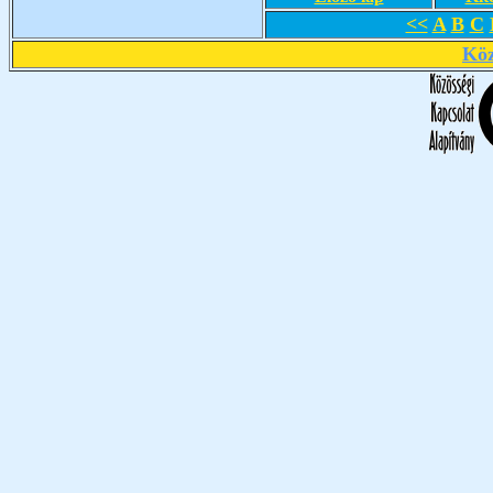
<<
A
B
C
Köz