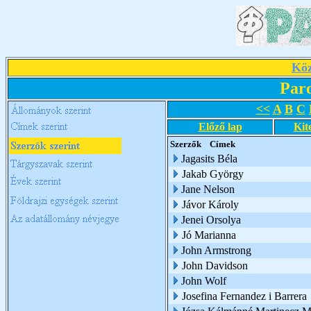
Köz
Par
<<
A
B
C
Előző lap
Kit
Szerzők
Címek
Jagasits Béla
Jakab György
Jane Nelson
Jávor Károly
Jenei Orsolya
Jó Marianna
John Armstrong
John Davidson
John Wolf
Josefina Fernandez i Barrera