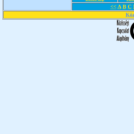
<<
A
B
C
Köz