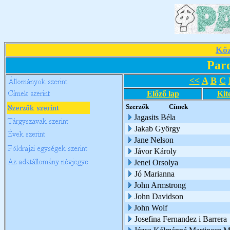
Köz
Par
<<
A
B
C
Előző lap
Kit
Szerzők
Címek
Jagasits Béla
Jakab György
Jane Nelson
Jávor Károly
Jenei Orsolya
Jó Marianna
John Armstrong
John Davidson
John Wolf
Josefina Fernandez i Barrera