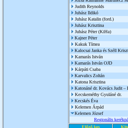
Józsa Kálmánné Martinecz M
Judith Reynolds
Juhász Ildikó
Juhász Katalin (ford.)
Juhász Krisztina
Juhász Péter (KiHa)
Kajner Péter
Kakuk Tímea
Kalocsai Janka és Széll Kriszt
Kamarás István
Kamarás István OJD
Kárpáti Csaba
Karvalics Zoltán
Katona Krisztina
Katonáné dr. Kovács Judit –
Kecskeméthy Gyuláné dr.
Kecskés Éva
Kelemen Árpád
Kelemen József
Regionális kerékpá
Előző lap
Kit