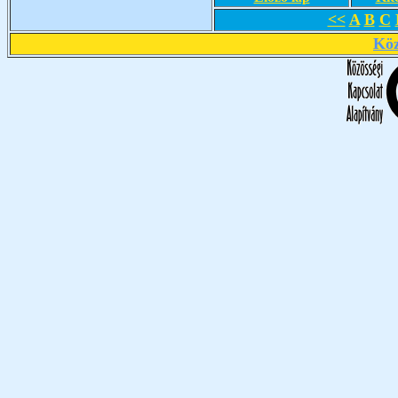
<<
A
B
C
Köz