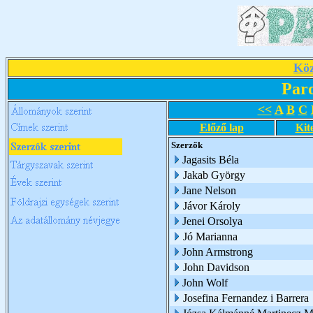
Köz
Par
<<
A
B
C
Előző lap
Kit
Szerzők
Jagasits Béla
Jakab György
Jane Nelson
Jávor Károly
Jenei Orsolya
Jó Marianna
John Armstrong
John Davidson
John Wolf
Josefina Fernandez i Barrera