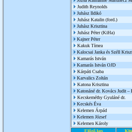
Józsa Kálmánné Martinecz M
Judith Reynolds
Juhász Ildikó
Juhász Katalin (ford.)
Juhász Krisztina
Juhász Péter (KiHa)
Kajner Péter
Kakuk Tímea
Kalocsai Janka és Széll Kriszt
Kamarás István
Kamarás István OJD
Kárpáti Csaba
Karvalics Zoltán
Katona Krisztina
Katonáné dr. Kovács Judit –
Kecskeméthy Gyuláné dr.
Kecskés Éva
Kelemen Árpád
Kelemen József
Kelemen Károly
Előző lap
Kit