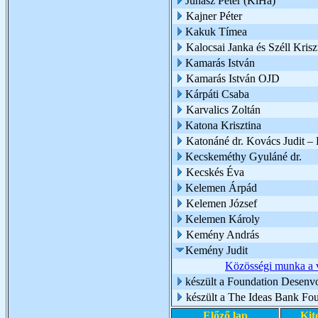
Juhász Péter (KiHa)
Kajner Péter
Kakuk Tímea
Kalocsai Janka és Széll Krisz
Kamarás István
Kamarás István OJD
Kárpáti Csaba
Karvalics Zoltán
Katona Krisztina
Katonáné dr. Kovács Judit 
Kecskeméthy Gyuláné dr.
Kecskés Éva
Kelemen Árpád
Kelemen József
Kelemen Károly
Kemény András
Kemény Judit
Közösségi munka a 
készült a Foundation Desenv
készült a The Ideas Bank Fo
Előző lap
Kit