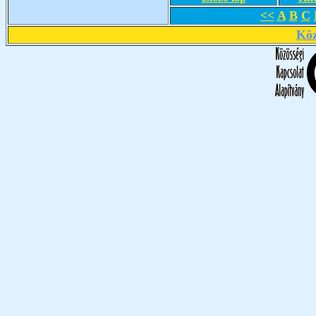
<<
A
B
C
Köz