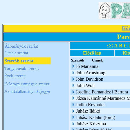
Köz
Par
<<
A
B
C
Előző lap
Kit
Szerzők
Címek
Jó Marianna
John Armstrong
John Davidson
John Wolf
Josefina Fernandez i Barrera
Józsa Kálmánné Martinecz M
Judith Reynolds
Juhász Ildikó
Juhász Katalin (ford.)
Juhász Krisztina