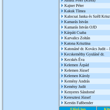
Juhász Péter (KiHa)
Kajner Péter
Kakuk Tímea
Kalocsai Janka és Széll Krisz
Kamarás István
Kamarás István OJD
Kárpáti Csaba
Karvalics Zoltán
Katona Krisztina
Katonáné dr. Kovács Judit 
Kecskeméthy Gyuláné dr.
Kecskés Éva
Kelemen Árpád
Kelemen József
Kelemen Károly
Kemény András
Kemény Judit
Kenyeres Sándorné
Keresztesi József
Kerstin Faßbender
Előző lap
Kit