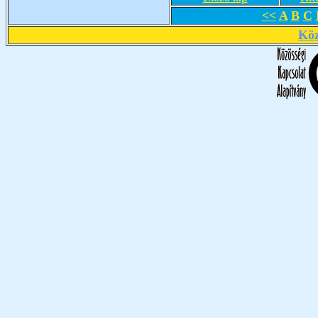
<<
A
B
C
Köz