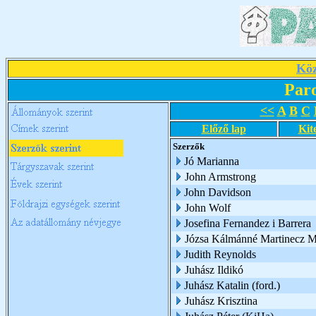
Köz
Par
<<
A
B
C
Előző lap
Kit
Szerzők
Jó Marianna
John Armstrong
John Davidson
John Wolf
Josefina Fernandez i Barrera
Józsa Kálmánné Martinecz M
Judith Reynolds
Juhász Ildikó
Juhász Katalin (ford.)
Juhász Krisztina