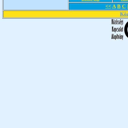
<<
A
B
C
Köz