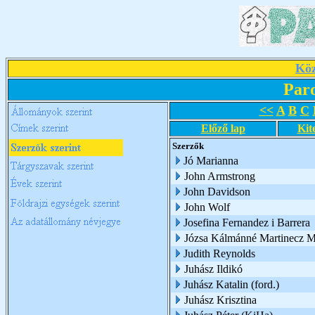
Köz
Par
<<
A
B
C
Előző lap
Kit
Szerzők
Jó Marianna
John Armstrong
John Davidson
John Wolf
Josefina Fernandez i Barrera
Józsa Kálmánné Martinecz M
Judith Reynolds
Juhász Ildikó
Juhász Katalin (ford.)
Juhász Krisztina