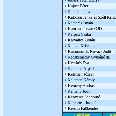
Juhász Péter (KiHa)
Kajner Péter
Kakuk Tímea
Kalocsai Janka és Széll Krisz
Kamarás István
Kamarás István OJD
Kárpáti Csaba
Karvalics Zoltán
Katona Krisztina
Katonáné dr. Kovács Judit 
Kecskeméthy Gyuláné dr.
Kecskés Éva
Kelemen Árpád
Kelemen József
Kelemen Károly
Kemény András
Kemény Judit
Kenyeres Sándorné
Keresztesi József
Kerstin Faßbender
Előző lap
Kit