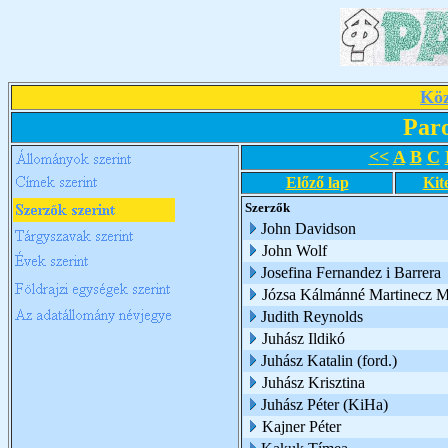
Köz
Par
<<
A
B
C
Előző lap
Kit
Szerzők
John Davidson
John Wolf
Josefina Fernandez i Barrera
Józsa Kálmánné Martinecz M
Judith Reynolds
Juhász Ildikó
Juhász Katalin (ford.)
Juhász Krisztina
Juhász Péter (KiHa)
Kajner Péter