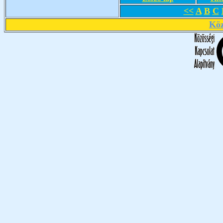
<<
A
B
C
Köz