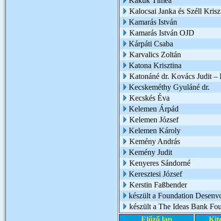
Kakuk Tímea
Kalocsai Janka és Széll Krisz
Kamarás István
Kamarás István OJD
Kárpáti Csaba
Karvalics Zoltán
Katona Krisztina
Katonáné dr. Kovács Judit 
Kecskeméthy Gyuláné dr.
Kecskés Éva
Kelemen Árpád
Kelemen József
Kelemen Károly
Kemény András
Kemény Judit
Kenyeres Sándorné
Keresztesi József
Kerstin Faßbender
készült a Foundation Desenv
készült a The Ideas Bank Fo
Előző lap
Kit