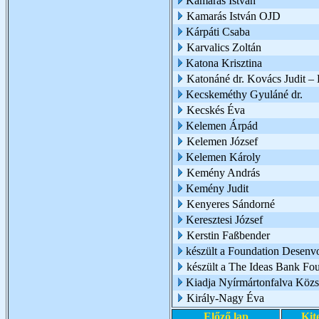
Kamarás István
Kamarás István OJD
Kárpáti Csaba
Karvalics Zoltán
Katona Krisztina
Katonáné dr. Kovács Judit 
Kecskeméthy Gyuláné dr.
Kecskés Éva
Kelemen Árpád
Kelemen József
Kelemen Károly
Kemény András
Kemény Judit
Kenyeres Sándorné
Keresztesi József
Kerstin Faßbender
készült a Foundation Desenv
készült a The Ideas Bank Fo
Kiadja Nyírmártonfalva Köz
Király-Nagy Éva
Előző lap
Kit