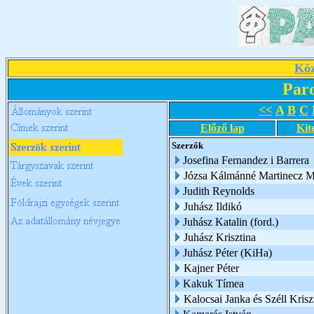
Köz
Par
<<
A
B
C
Előző lap
Kit
Szerzők
Josefina Fernandez i Barrera
Józsa Kálmánné Martinecz M
Judith Reynolds
Juhász Ildikó
Juhász Katalin (ford.)
Juhász Krisztina
Juhász Péter (KiHa)
Kajner Péter
Kakuk Tímea
Kalocsai Janka és Széll Krisz