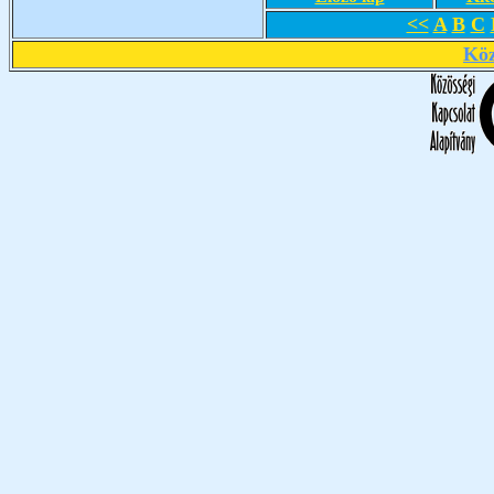
<<
A
B
C
Köz