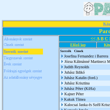
Köz
Par
<<
A
B
C
Előző lap
Kit
Szerzők
Címek
Josefina Fernandez i Barrera
Józsa Kálmánné Martinecz M
Judith Reynolds
Juhász Ildikó
Juhász Katalin (ford.)
Juhász Krisztina
Juhász Péter (KiHa)
Kajner Péter
Kakuk Tímea
Kalocsai Janka és Széll Krisz