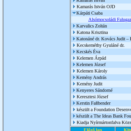
Kamarás István
Kamarás István OJD
Kárpáti Csaba
Alsómocsoládi Falugaz
Karvalics Zoltán
Katona Krisztina
Katonáné dr. Kovács Judit –
Kecskeméthy Gyuláné dr.
Kecskés Éva
Kelemen Árpád
Kelemen József
Kelemen Károly
Kemény András
Kemény Judit
Kenyeres Sándorné
Keresztesi József
Kerstin Faßbender
készült a Foundation Desen
készült a The Ideas Bank Fo
Kiadja Nyírmártonfalva Köz
Előző lap
Kit