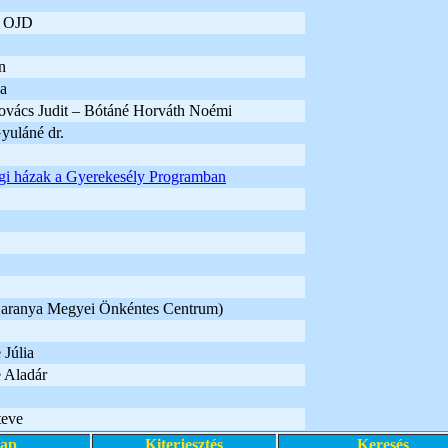
n OJD
n
na
ovács Judit – Bótáné Horváth Noémi
uláné dr.
gi házak a Gyerekesély Programban
Baranya Megyei Önkéntes Centrum)
Júlia
 Aladár
teve
lap
Kiterjesztés
Keresés