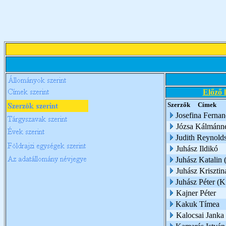
Előző 
Szerzők
Címek
Josefina Fernan
Józsa Kálmánné
Judith Reynold
Juhász Ildikó
Juhász Katalin (
Juhász Krisztin
Juhász Péter (
Kajner Péter
Kakuk Tímea
Kalocsai Janka 