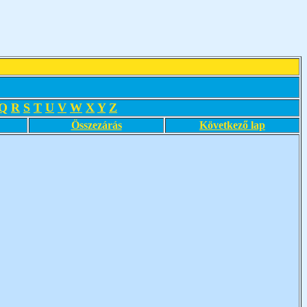
Q
R
S
T
U
V
W
X
Y
Z
Összezárás
Következő lap