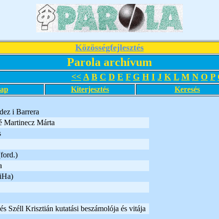
Közösségfejlesztés
Parola archívum
<<
A
B
C
D
E
F
G
H
I
J
K
L
M
N
O
P
lap
Kiterjesztés
Keresés
dez i Barrera
 Martinecz Márta
s
ford.)
a
KiHa)
és Széll Krisztián kutatási beszámolója és vitája