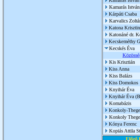
Kamarás István
Kamarás Istvá
Kárpáti Csaba
Karvalics Zoltá
Katona Kriszti
Katonáné dr. K
Kecskeméthy Gy
Kecskés Éva
Közössé
Kis Krisztián
Kiss Anna
Kiss Balázs
Kiss Domokos
Knyihár Éva
Knyihár Éva (
Komabázis
Konkoly-Thege 
Konkoly Thege
Kónya Ferenc
Kopiás Attila S
Előző 