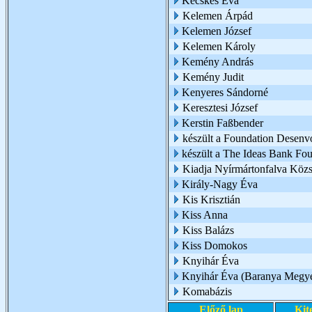
Kecskés Éva
Kelemen Árpád
Kelemen József
Kelemen Károly
Kemény András
Kemény Judit
Kenyeres Sándorné
Keresztesi József
Kerstin Faßbender
készült a Foundation Desen
készült a The Ideas Bank Fo
Kiadja Nyírmártonfalva Köz
Király-Nagy Éva
Kis Krisztián
Kiss Anna
Kiss Balázs
Kiss Domokos
Knyihár Éva
Knyihár Éva (Baranya Megye
Komabázis
Előző lap
Kit