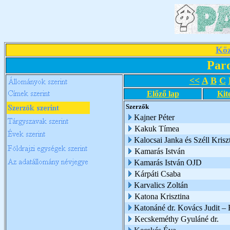
Köz
Par
<<
A
B
C
Előző lap
Kit
Szerzők
Kajner Péter
Kakuk Tímea
Kalocsai Janka és Széll Kriszt
Kamarás István
Kamarás István OJD
Kárpáti Csaba
Karvalics Zoltán
Katona Krisztina
Katonáné dr. Kovács Judit –
Kecskeméthy Gyuláné dr.