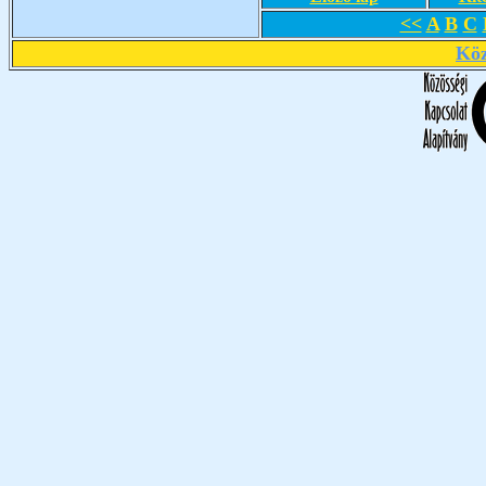
<<
A
B
C
Köz