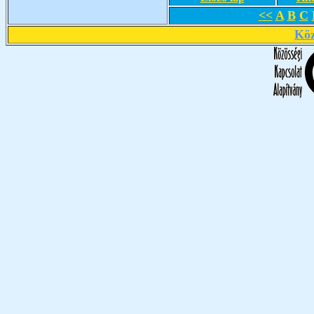
<<
A
B
C
Köz