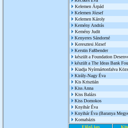
Kecskés Éva
Kelemen Árpád
Kelemen József
Kelemen Károly
Kemény András
Kemény Judit
Kenyeres Sándorné
Keresztesi József
Kerstin Faßbender
készült a Foundation Desen
készült a The Ideas Bank Fo
Kiadja Nyírmártonfalva Köz
Király-Nagy Éva
Kis Krisztián
Kiss Anna
Kiss Balázs
Kiss Domokos
Knyihár Éva
Knyihár Éva (Baranya Megye
Komabázis
Előző lap
Kit