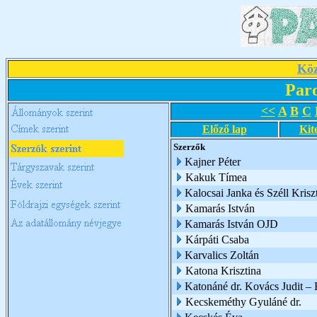
Köz
Par
<<
A
B
C
Előző lap
Kit
Szerzők
Kajner Péter
Kakuk Tímea
Kalocsai Janka és Széll Kriszt
Kamarás István
Kamarás István OJD
Kárpáti Csaba
Karvalics Zoltán
Katona Krisztina
Katonáné dr. Kovács Judit –
Kecskeméthy Gyuláné dr.