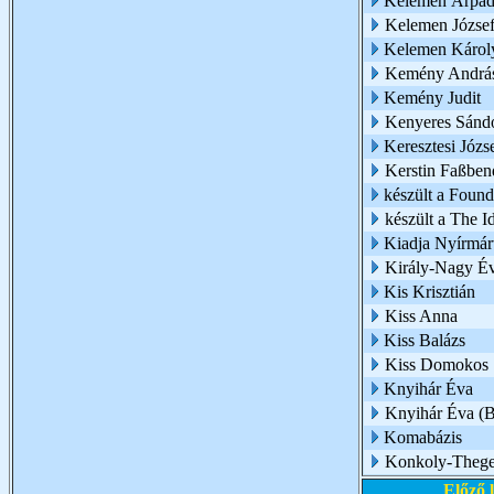
Kelemen Árpá
Kelemen Józse
Kelemen Károl
Kemény Andrá
Kemény Judit
Kenyeres Sánd
Keresztesi Józs
Kerstin Faßben
készült a Foun
készült a The 
Kiadja Nyírmár
Király-Nagy É
Kis Krisztián
Kiss Anna
Kiss Balázs
Kiss Domokos
Knyihár Éva
Knyihár Éva (
Komabázis
Konkoly-Thege 
Előző 