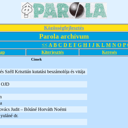
Közösségfejlesztés
Parola archívum
<<
A
B
C
D
E
F
G
H
I
J
K
L
M
N
O
P
lap
Kiterjesztés
Keresés
Címek
és Széll Krisztián kutatási beszámolója és vitája
n OJD
n
na
ovács Judit – Bótáné Horváth Noémi
uláné dr.