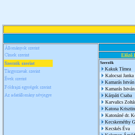
Előző 
Szerzők
Kakuk Tímea
Kalocsai Janka 
Kamarás István
Kamarás Istvá
Kárpáti Csaba
Karvalics Zoltá
Katona Kriszti
Katonáné dr. K
Kecskeméthy Gy
Kecskés Éva