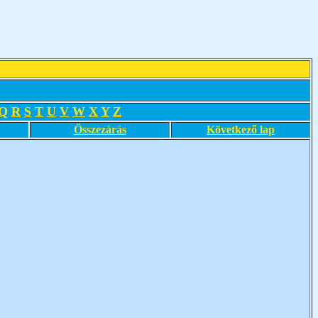
Q
R
S
T
U
V
W
X
Y
Z
Összezárás
Következő lap