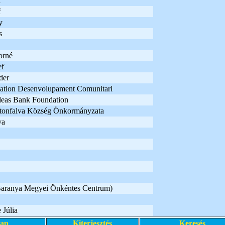
d
f
y
s
orné
ef
der
dation Desenvolupament Comunitari
Ideas Bank Foundation
tonfalva Község Önkormányzata
va
Baranya Megyei Önkéntes Centrum)
Júlia
lap
Kiterjesztés
Keresés